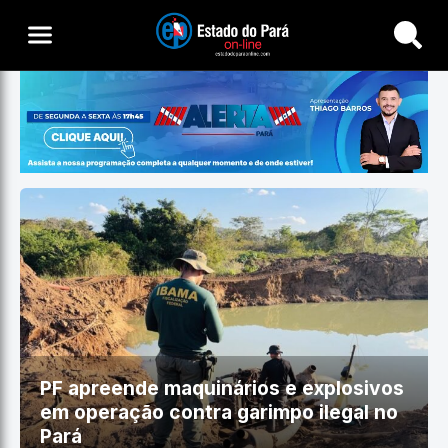
Buscar
PF apreende maquinários e explosivos
em operação contra garimpo ilegal no
Pará