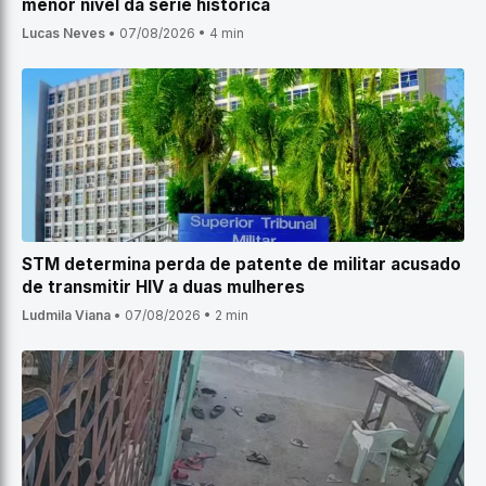
menor nível da série histórica
Lucas Neves
•
07/08/2026
•
4 min
STM determina perda de patente de militar acusado
de transmitir HIV a duas mulheres
Ludmila Viana
•
07/08/2026
•
2 min