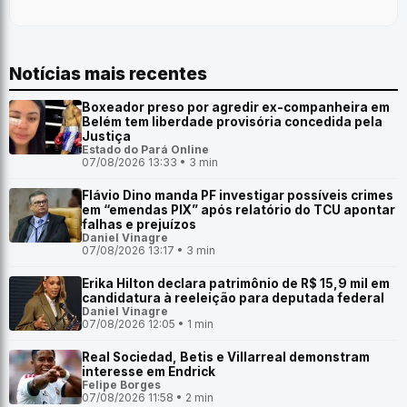
Notícias mais recentes
Boxeador preso por agredir ex-companheira em
Belém tem liberdade provisória concedida pela
Justiça
Estado do Pará Online
07/08/2026 13:33 • 3 min
Flávio Dino manda PF investigar possíveis crimes
em “emendas PIX” após relatório do TCU apontar
falhas e prejuízos
Daniel Vinagre
07/08/2026 13:17 • 3 min
Erika Hilton declara patrimônio de R$ 15,9 mil em
candidatura à reeleição para deputada federal
Daniel Vinagre
07/08/2026 12:05 • 1 min
Real Sociedad, Betis e Villarreal demonstram
interesse em Endrick
Felipe Borges
07/08/2026 11:58 • 2 min