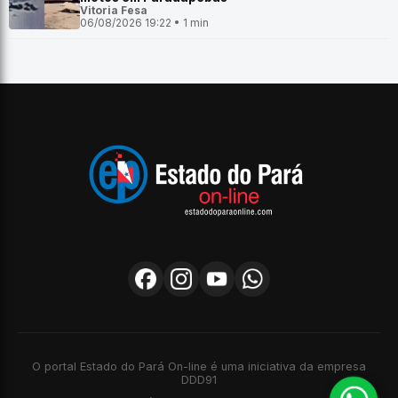
Vitoria Fesa
06/08/2026 19:22 • 1 min
O portal Estado do Pará On-line é uma iniciativa da empresa
DDD91