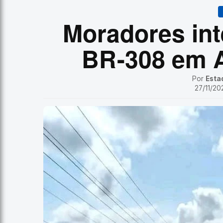
Moradores int
BR-308 em 
Por
Esta
27/11/20