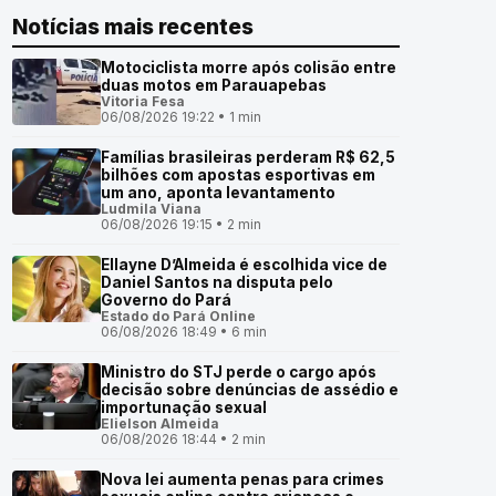
Notícias mais recentes
Motociclista morre após colisão entre
duas motos em Parauapebas
Vitoria Fesa
06/08/2026 19:22 • 1 min
Famílias brasileiras perderam R$ 62,5
bilhões com apostas esportivas em
um ano, aponta levantamento
Ludmila Viana
06/08/2026 19:15 • 2 min
Ellayne D’Almeida é escolhida vice de
Daniel Santos na disputa pelo
Governo do Pará
Estado do Pará Online
06/08/2026 18:49 • 6 min
Ministro do STJ perde o cargo após
decisão sobre denúncias de assédio e
importunação sexual
Elielson Almeida
06/08/2026 18:44 • 2 min
Nova lei aumenta penas para crimes