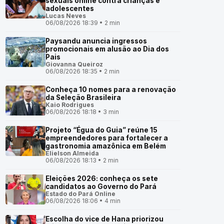
sexuais online contra crianças e
adolescentes
Lucas Neves
06/08/2026 18:39 • 2 min
Paysandu anuncia ingressos
promocionais em alusão ao Dia dos
Pais
Giovanna Queiroz
06/08/2026 18:35 • 2 min
Conheça 10 nomes para a renovação
da Seleção Brasileira
Kaio Rodrigues
06/08/2026 18:18 • 3 min
Projeto “Égua do Guia” reúne 15
empreendedores para fortalecer a
gastronomia amazônica em Belém
Elielson Almeida
06/08/2026 18:13 • 2 min
Eleições 2026: conheça os sete
candidatos ao Governo do Pará
Estado do Pará Online
06/08/2026 18:06 • 4 min
Escolha do vice de Hana priorizou