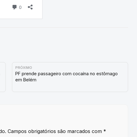
PRÓXIMO
a
PF prende passageiro com cocaína no estômago
em Belém
do.
Campos obrigatórios são marcados com
*