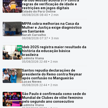
Partido Missão aciona STF contra
regras de verificação de idade e
restrições em jogos digitais
Estado do Pará Online
06/08/2026 08:40 • 2 min
MPPA cobra melhorias na Casa da
Mulher e Justiça exige diagnóstico
em Santarém
Sarah Carvalho
06/08/2026 07:37 • 3 min
Ideb 2025 registra maior resultado da
história da educação básica
brasileira
Ludmila Viana
05/08/2026 22:48 • 2 min
Santos repudia declarações de
presidente do Remo contra Neymar
após confusão no Mangueirão
Lucas Neves
05/08/2026 22:44 • 2 min
São Paulo é confirmada como sede do
Mundial de Clubes de vôlei feminino
pelo segundo ano consecutivo
Ludmila Viana