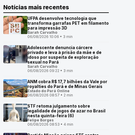
Notícias mais recentes
UFPA desenvolve tecnologia que
transforma garrafas PET em filamento
para impressão 3D
Sarah Carvalho
06/08/2026 10:06 • 3 min
Adolescente denuncia cárcere
privado e leva à prisão da mãe e de
idoso por suspeita de exploração
sexual no Pará
Sarah Carvalho
06/08/2026 09:22 • 3 min
ANM cobra R$ 17,7 bilhões da Vale por
royalties do Pará e de Minas Gerais
Estado do Pará Online
06/08/2026 08:57 • 2 min
STF retoma julgamento sobre
legalidade de jogos de azar no Brasil
nesta quinta-feira (6)
Felipe Borges
06/08/2026 08:53 • 4 min