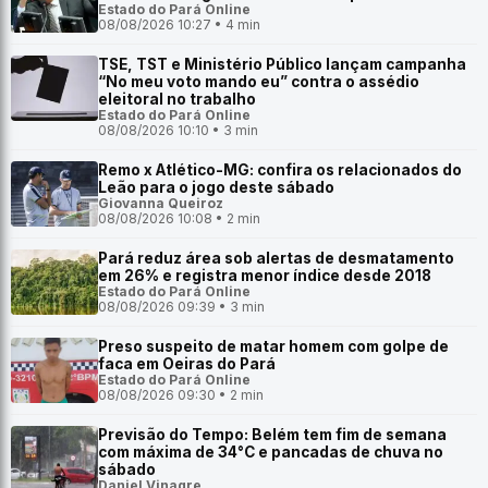
Estado do Pará Online
08/08/2026 10:27 • 4 min
TSE, TST e Ministério Público lançam campanha
“No meu voto mando eu” contra o assédio
eleitoral no trabalho
Estado do Pará Online
08/08/2026 10:10 • 3 min
Remo x Atlético-MG: confira os relacionados do
Leão para o jogo deste sábado
Giovanna Queiroz
08/08/2026 10:08 • 2 min
Pará reduz área sob alertas de desmatamento
em 26% e registra menor índice desde 2018
Estado do Pará Online
08/08/2026 09:39 • 3 min
Preso suspeito de matar homem com golpe de
faca em Oeiras do Pará
Estado do Pará Online
08/08/2026 09:30 • 2 min
Previsão do Tempo: Belém tem fim de semana
com máxima de 34°C e pancadas de chuva no
sábado
Daniel Vinagre