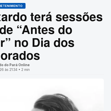
RETENIMENTO
xardo terá sessões
 de “Antes do
” no Dia dos
orados
do do Pará Online
6 às 21:34 • 2 min