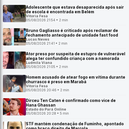
Adolescente que estava desaparecida após sair
de escola é encontrada em Belém
Vitoria Fesa
05/08/2026 21:54 • 2 min
Bruno Gagliasso é criticado após reclamar de
fechamento antecipado de unidade fast food
Lucas Neves
05/08/2026 21:41 • 2 min
Ator preso por suspeita de estupro de vulnerável
alega ter confundido criança com a namorada
Ludmila Viana
05/08/2026 21:05 • 2 min
Homem acusado de atear fogo em vítima durante
churrasco é preso em Marabá
Vitoria Fesa
05/08/2026 20:46 • 2 min
Dirceu Ten Caten é confirmado como vice de
Hana Ghassan
Estado do Pará Online
05/08/2026 20:28 • 5 min
STF mantém condenação de Fuminho, apontado
como braço direito de Marcola