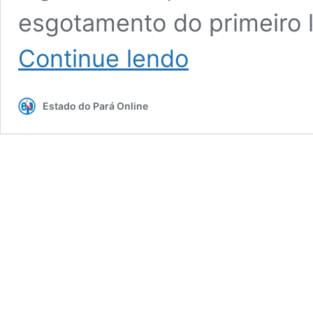
esgotamento do primeiro 
Vendas
Continue lendo
das
arquibancadas
do
Estado do Pará Online
Círio
e
Trasladação
são
retomadas
nesta
terça-
feira