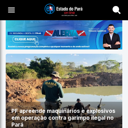
Buscar
PF apreende maquinários e explosivos
em operação contra garimpo ilegal no
Pará