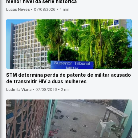
menor nível da série histórica
Lucas Neves
•
07/08/2026
•
4 min
STM determina perda de patente de militar acusado
de transmitir HIV a duas mulheres
Ludmila Viana
•
07/08/2026
•
2 min