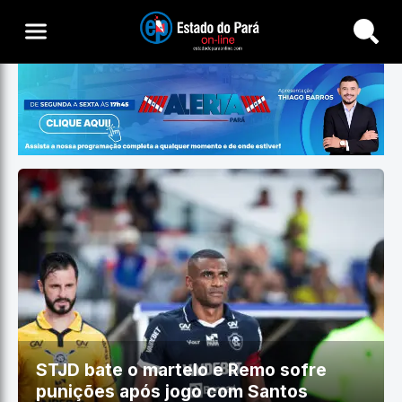
Buscar
STJD bate o martelo e Remo sofre
punições após jogo com Santos