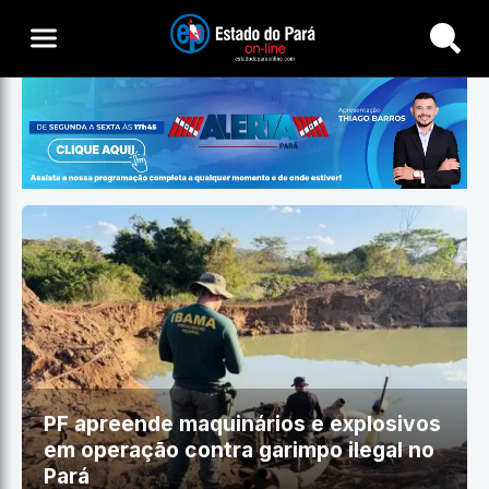
Buscar
PF apreende maquinários e explosivos
em operação contra garimpo ilegal no
Pará