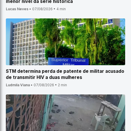
menor nível da série histórica
Lucas Neves
•
07/08/2026
•
4 min
STM determina perda de patente de militar acusado
de transmitir HIV a duas mulheres
Ludmila Viana
•
07/08/2026
•
2 min