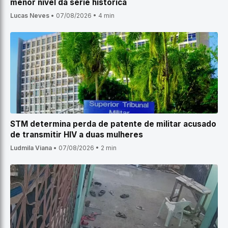
menor nível da série histórica
Lucas Neves
•
07/08/2026
•
4 min
STM determina perda de patente de militar acusado
de transmitir HIV a duas mulheres
Ludmila Viana
•
07/08/2026
•
2 min