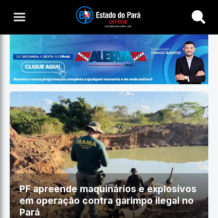
Buscar
PF apreende maquinários e explosivos
em operação contra garimpo ilegal no
Pará