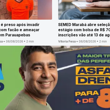
 preso após invadir
SEMED Marabá abre seleçã
com facão e ameaçar
estágio com bolsa de R$ 7
 em Parauapebas
inscrições vão até 13 de a
sa
•
06/08/2026
•
2 min
Vitoria Fesa
•
06/08/2026
•
2 min