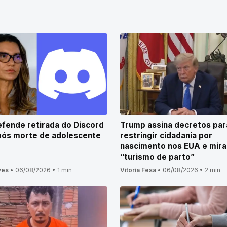
efende retirada do Discord
Trump assina decretos par
pós morte de adolescente
restringir cidadania por
nascimento nos EUA e mira
“turismo de parto”
ves
•
06/08/2026
•
1 min
Vitoria Fesa
•
06/08/2026
•
2 min