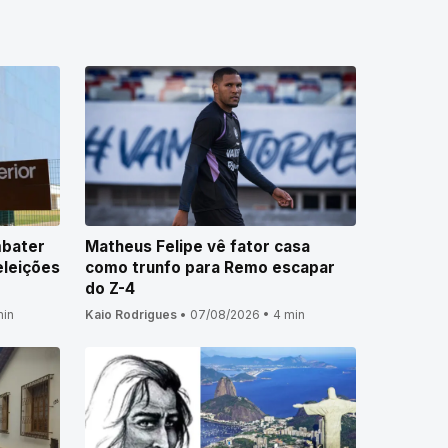
mbater
Matheus Felipe vê fator casa
eleições
como trunfo para Remo escapar
do Z-4
min
Kaio Rodrigues
•
07/08/2026
•
4 min