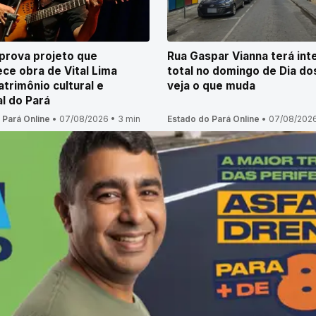
prova projeto que
Rua Gaspar Vianna terá int
ce obra de Vital Lima
total no domingo de Dia dos
trimônio cultural e
veja o que muda
al do Pará
 Pará Online
•
07/08/2026
•
3 min
Estado do Pará Online
•
07/08/202