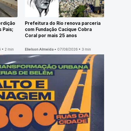
erdição
Prefeitura do Rio renova parceria
 Pais;
com Fundação Cacique Cobra
Coral por mais 25 anos
6
•
2 min
Elielson Almeida
•
07/08/2026
•
3 min