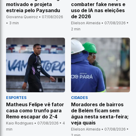
motivado e projeta
combater fake news e
estreia pelo Paysandu
uso de IA nas eleições
de 2026
Giovanna Queiroz • 07/08/2026
• 3 min
Elielson Almeida • 07/08/2026 •
2 min
ESPORTES
CIDADES
Matheus Felipe vê fator
Moradores de bairros
casa como trunfo para
de Belém ficam sem
Remo escapar do Z-4
água nesta sexta-feira;
veja quais
Kaio Rodrigues • 07/08/2026 • 4
min
Elielson Almeida • 07/08/2026 •
2 min