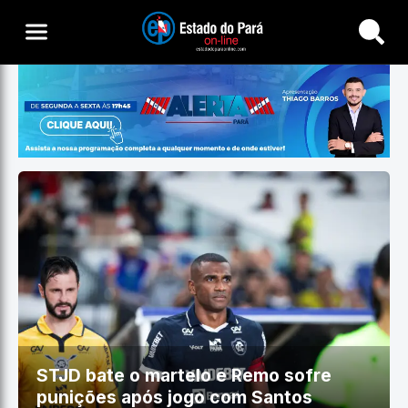
Buscar
STJD bate o martelo e Remo sofre
punições após jogo com Santos