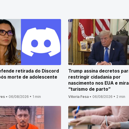
efende retirada do Discord
Trump assina decretos par
pós morte de adolescente
restringir cidadania por
nascimento nos EUA e mira
“turismo de parto”
ves
•
06/08/2026
•
1 min
Vitoria Fesa
•
06/08/2026
•
2 min