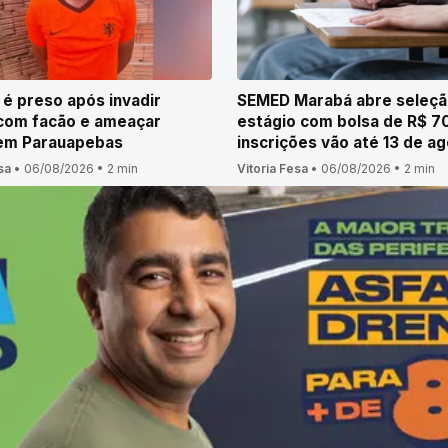
 preso após invadir
SEMED Marabá abre seleçã
com facão e ameaçar
estágio com bolsa de R$ 7
 em Parauapebas
inscrições vão até 13 de a
sa
•
06/08/2026
•
2 min
Vitoria Fesa
•
06/08/2026
•
2 min