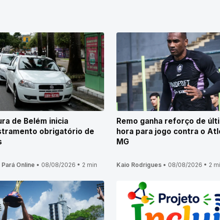
ura de Belém inicia
Remo ganha reforço de últ
tramento obrigatório de
hora para jogo contra o Atl
s
MG
 Pará Online
•
08/08/2026
•
2 min
Kaio Rodrigues
•
08/08/2026
•
2 m