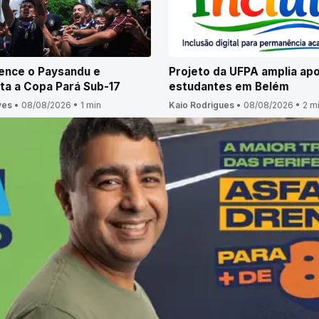
ence o Paysandu e
Projeto da UFPA amplia apo
ta a Copa Pará Sub-17
estudantes em Belém
ves
•
08/08/2026
•
1 min
Kaio Rodrigues
•
08/08/2026
•
2 m