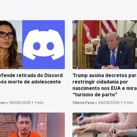
efende retirada do Discord
Trump assina decretos par
pós morte de adolescente
restringir cidadania por
nascimento nos EUA e mira
“turismo de parto”
ves
•
06/08/2026
•
1 min
Vitoria Fesa
•
06/08/2026
•
2 min