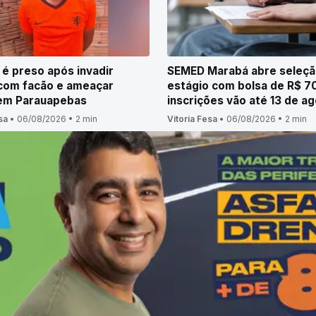
 preso após invadir
SEMED Marabá abre seleçã
com facão e ameaçar
estágio com bolsa de R$ 7
 em Parauapebas
inscrições vão até 13 de a
sa
•
06/08/2026
•
2 min
Vitoria Fesa
•
06/08/2026
•
2 min