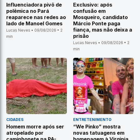
Influenciadora pivô de
Exclusivo: após
polêmica no Pará
confusão em
reaparece nas redes ao
Mosqueiro, candidato
lado de Manoel Gomes
Márcio Ponte paga
fiança, mas não deixa a
Lucas Neves • 09/08/2026 • 2
prisão
min
Lucas Neves • 09/08/2026 • 2
min
CIDADES
ENTRETENIMENTO
Homem morre após ser
“We Pinko” mostra
atropelado por
novas tatuagens em
caminhonete na PA-
homenagem à Virginia