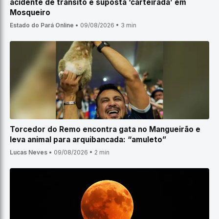
acidente de trânsito e suposta ‘carteirada’ em
Mosqueiro
Estado do Pará Online
•
09/08/2026
•
3 min
Torcedor do Remo encontra gata no Mangueirão e
leva animal para arquibancada: “amuleto”
Lucas Neves
•
09/08/2026
•
2 min