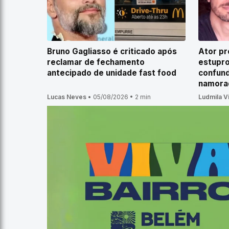
Bruno Gagliasso é criticado após
Ator pr
reclamar de fechamento
estupro
antecipado de unidade fast food
confund
namora
Lucas Neves
•
05/08/2026
•
2 min
Ludmila V