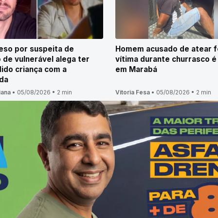
eso por suspeita de
Homem acusado de atear 
 de vulnerável alega ter
vítima durante churrasco é
ido criança com a
em Marabá
da
iana
•
05/08/2026
•
2 min
Vitoria Fesa
•
05/08/2026
•
2 min