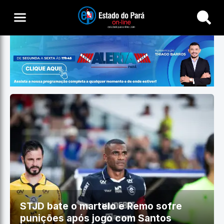
Buscar
STJD bate o martelo e Remo sofre
punições após jogo com Santos