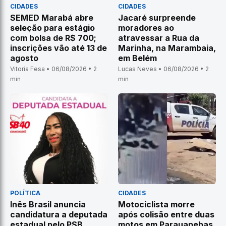
CIDADES
CIDADES
SEMED Marabá abre
Jacaré surpreende
seleção para estágio
moradores ao
com bolsa de R$ 700;
atravessar a Rua da
inscrições vão até 13 de
Marinha, na Marambaia,
agosto
em Belém
Vitoria Fesa • 06/08/2026 • 2
Lucas Neves • 06/08/2026 • 2
min
min
POLÍTICA
CIDADES
Inês Brasil anuncia
Motociclista morre
candidatura a deputada
após colisão entre duas
estadual pelo PSB
motos em Parauapebas