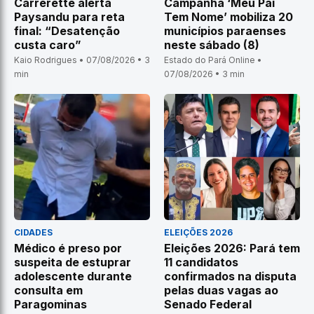
Carrerette alerta
Campanha ‘Meu Pai
Paysandu para reta
Tem Nome’ mobiliza 20
final: “Desatenção
municípios paraenses
custa caro”
neste sábado (8)
Kaio Rodrigues • 07/08/2026 • 3
Estado do Pará Online •
min
07/08/2026 • 3 min
CIDADES
ELEIÇÕES 2026
Médico é preso por
Eleições 2026: Pará tem
suspeita de estuprar
11 candidatos
adolescente durante
confirmados na disputa
consulta em
pelas duas vagas ao
Paragominas
Senado Federal