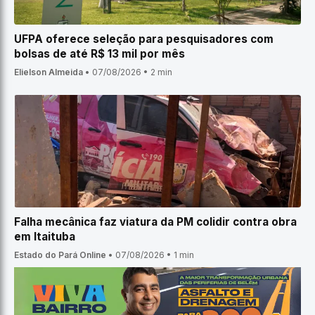
UFPA oferece seleção para pesquisadores com
bolsas de até R$ 13 mil por mês
Elielson Almeida
•
07/08/2026
•
2 min
Falha mecânica faz viatura da PM colidir contra obra
em Itaituba
Estado do Pará Online
•
07/08/2026
•
1 min