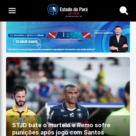
Buscar
STJD bate o martelo e Remo sofre
punições após jogo com Santos