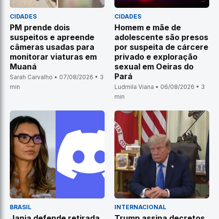
CIDADES
CIDADES
PM prende dois
Homem e mãe de
suspeitos e apreende
adolescente são presos
câmeras usadas para
por suspeita de cárcere
monitorar viaturas em
privado e exploração
Muaná
sexual em Oeiras do
Pará
Sarah Carvalho • 07/08/2026 • 3
min
Ludmila Viana • 06/08/2026 • 3
min
BRASIL
INTERNACIONAL
Janja defende retirada
Trump assina decretos