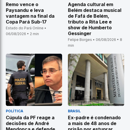
Remo vence o
Agenda cultural em
Paysandu e leva
Belém destaca musical
vantagem na final da
de Fafá de Belém,
Copa Pará Sub-17
tributo a Rita Lee e
show de Humberto
Estado do Pará Online •
Gessinger
06/08/2026 • 2 min
Felipe Borges • 06/08/2026 • 8
min
POLÍTICA
BRASIL
Cúpula da PF reage a
Ex-padre é condenado
decisões de André
a mais de 48 anos de
Mendonça e defende
prisão por estuprar