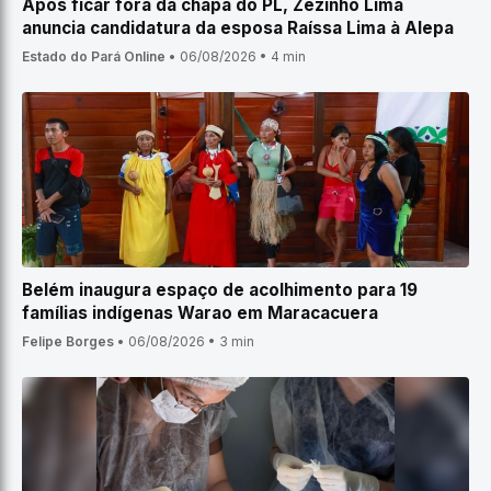
Após ficar fora da chapa do PL, Zezinho Lima
anuncia candidatura da esposa Raíssa Lima à Alepa
Estado do Pará Online
•
06/08/2026
•
4 min
Belém inaugura espaço de acolhimento para 19
famílias indígenas Warao em Maracacuera
Felipe Borges
•
06/08/2026
•
3 min