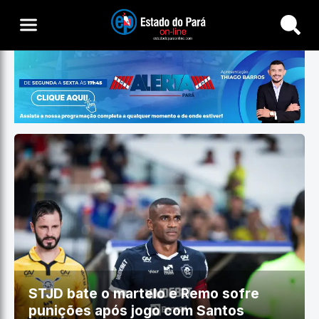
Buscar
STJD bate o martelo e Remo sofre
punições após jogo com Santos