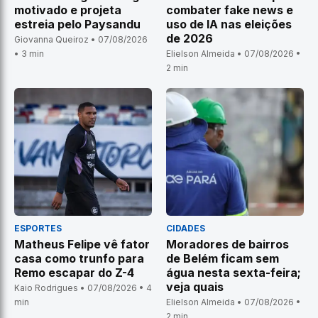
motivado e projeta
combater fake news e
estreia pelo Paysandu
uso de IA nas eleições
de 2026
Giovanna Queiroz • 07/08/2026
• 3 min
Elielson Almeida • 07/08/2026 •
2 min
ESPORTES
CIDADES
Matheus Felipe vê fator
Moradores de bairros
casa como trunfo para
de Belém ficam sem
Remo escapar do Z-4
água nesta sexta-feira;
veja quais
Kaio Rodrigues • 07/08/2026 • 4
min
Elielson Almeida • 07/08/2026 •
2 min