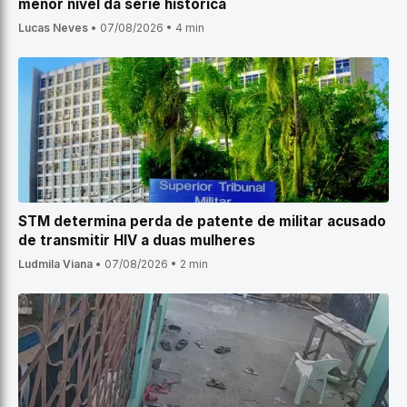
menor nível da série histórica
Lucas Neves
•
07/08/2026
•
4 min
STM determina perda de patente de militar acusado
de transmitir HIV a duas mulheres
Ludmila Viana
•
07/08/2026
•
2 min