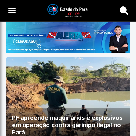
Buscar
PF apreende maquinários e explosivos
em operação contra garimpo ilegal no
Pará