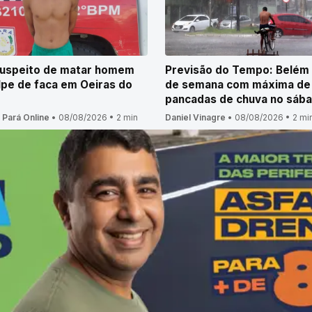
suspeito de matar homem
Previsão do Tempo: Belém
pe de faca em Oeiras do
de semana com máxima de
pancadas de chuva no sáb
 Pará Online
•
08/08/2026
•
2 min
Daniel Vinagre
•
08/08/2026
•
2 mi