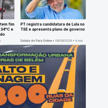
 tem fim
PT registra candidatura de Lula no
 34°C e
TSE e apresenta plano de governo
ado
n
Estado do Pará Online
•
08/08/2026
•
4 min