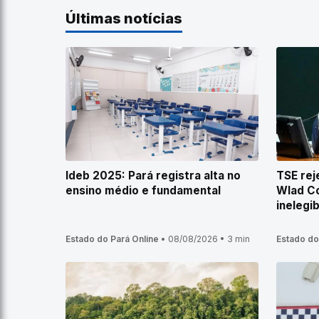
Últimas notícias
Ideb 2025: Pará registra alta no
TSE rej
ensino médio e fundamental
Wlad C
inelegi
Estado do Pará Online
•
08/08/2026
•
3 min
Estado do