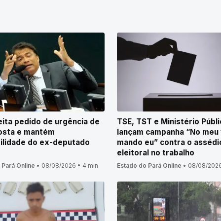
eita pedido de urgência de
TSE, TST e Ministério Públi
osta e mantém
lançam campanha “No meu 
bilidade do ex-deputado
mando eu” contra o assédi
eleitoral no trabalho
 Pará Online
•
08/08/2026
•
4 min
Estado do Pará Online
•
08/08/202