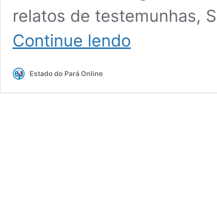
relatos de testemunhas, 
Jovem
Continue lendo
morre
afogada
após
Estado do Pará Online
salvar
sobrinho
em
praia
de
Porto
de
Moz,
no
Pará